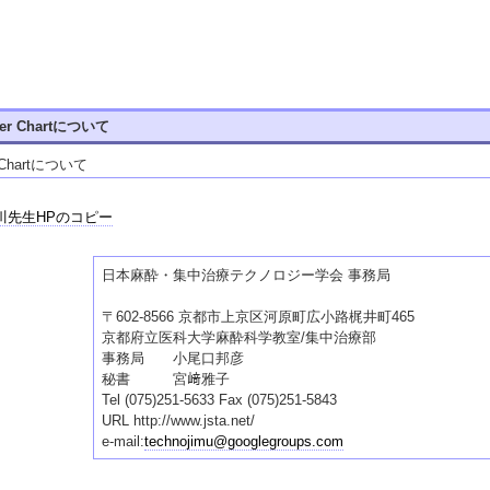
per Chartについて
 Chartについて
川先生HPのコピー
日本麻酔・集中治療テクノロジー学会 事務局
〒602-8566 京都市上京区河原町広小路梶井町465
京都府立医科大学麻酔科学教室/集中治療部
事務局 小尾口邦彦
秘書 宮﨑雅子
Tel (075)251-5633 Fax (075)251-5843
URL http://www.jsta.net/
e-mail:
technojimu@googlegroups.com