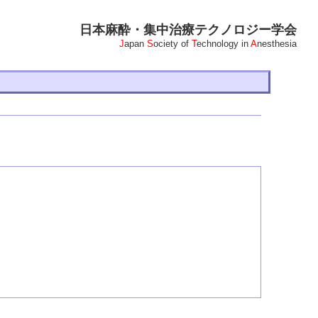
日本麻酔・集中治療テクノロジー学会
J
apan
S
ociety of
T
echnology in
A
nesthesia