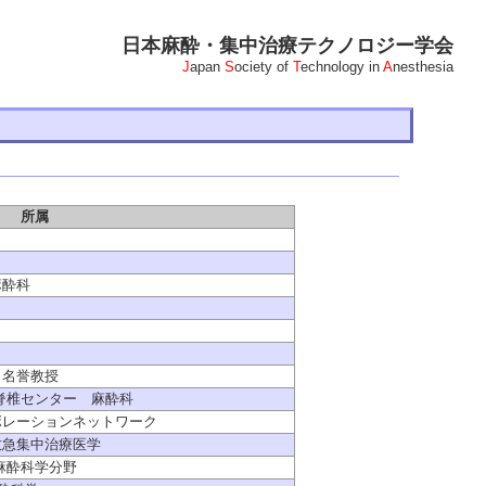
日本麻酔・集中治療テクノロジー学会
J
apan
S
ociety of
T
echnology in
A
nesthesia
所属
麻酔科
 名誉教授
脊椎センター 麻酔科
ボレーションネットワーク
救急集中治療医学
麻酔科学分野