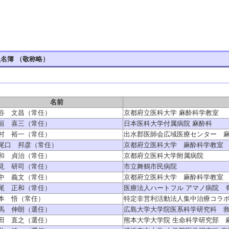
名簿 （敬称略）
名前
谷 文昌（常任）
京都府立医科大学 麻酔科学教室
垣 喜三（常任）
日本医科大学付属病院 麻酔科
村 裕一（常任）
出水郡医師会広域医療センター 
尾口 邦彦（常任）
京都府立医科大学 麻酔科学教室
和 貞治（常任）
京都府立医科大学附属病院
見 研司（常任）
市立舞鶴市民病院
中 義文（常任）
京都府立医科大学 麻酔科学教室
尾 正和（常任）
医療法人ハートフル アマノ病院 
本 悟（常任）
特定非営利活動法人集中治療コラ
馬 伸朗（選任）
広島大学大学院医系科学研究科 
田 直之（選任）
熊本大学大学院 生命科学研究部 