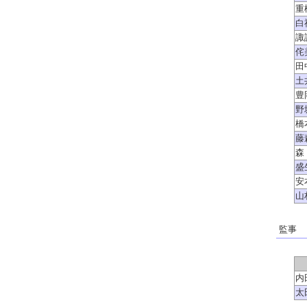
重
白
諏
侘
田
土
豊
野
橋
藤
森
盛
安
山
監事
内
太