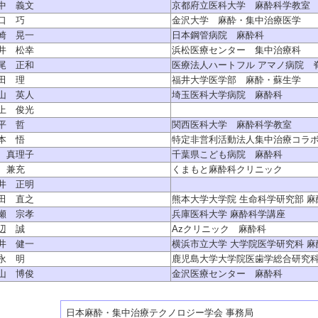
中 義文
京都府立医科大学 麻酔科学教室
口 巧
金沢大学 麻酔・集中治療医学
崎 晃一
日本鋼管病院 麻酔科
井 松幸
浜松医療センター 集中治療科
尾 正和
医療法人ハートフル アマノ病院 
田 理
福井大学医学部 麻酔・蘇生学
山 英人
埼玉医科大学病院 麻酔科
上 俊光
平 哲
関西医科大学 麻酔科学教室
本 悟
特定非営利活動法人集中治療コラ
 真理子
千葉県こども病院 麻酔科
 兼充
くまもと麻酔科クリニック
井 正明
田 直之
熊本大学大学院 生命科学研究部 
瀬 宗孝
兵庫医科大学 麻酔科学講座
辺 誠
Azクリニック 麻酔科
井 健一
横浜市立大学 大学院医学研究科 麻
永 明
鹿児島大学大学院医歯学総合研究
山 博俊
金沢医療センター 麻酔科
日本麻酔・集中治療テクノロジー学会 事務局