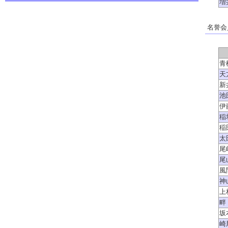
増
名誉会
青
天
新
池
伊
稲
稲
太
尾
尾
風
神
上
畔
坂
崎