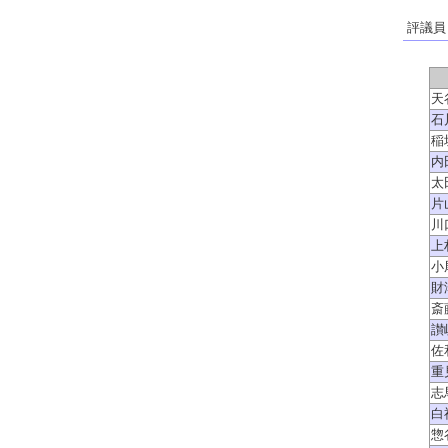
評議員
天
石
稲
内
太
片
川
上
小
財
斎
讃
佐
重
志
白
惣