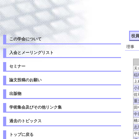
役員
この学会について
理事
入会とメーリングリスト
セミナー
天
稲
論文投稿のお願い
上
小
出版物
佐
重
学術集会及びその他リンク集
田
中
橋
過去のトピックス
志
平
トップに戻る