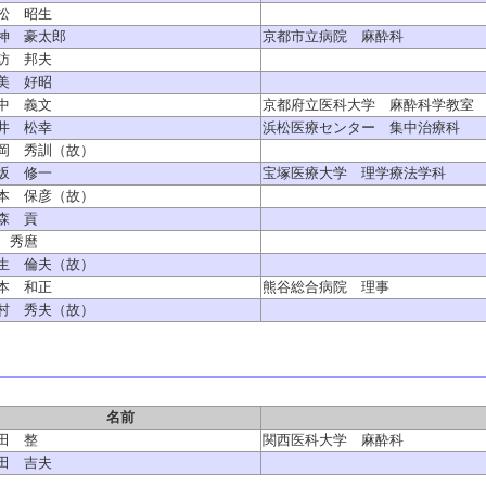
松 昭生
神 豪太郎
京都市立病院 麻酔科
訪 邦夫
美 好昭
中 義文
京都府立医科大学 麻酔科学教室
井 松幸
浜松医療センター 集中治療科
岡 秀訓（故）
坂 修一
宝塚医療大学 理学療法学科
本 保彦（故）
森 貢
 秀麿
生 倫夫（故）
本 和正
熊谷総合病院 理事
村 秀夫（故）
名前
田 整
関西医科大学 麻酔科
田 吉夫