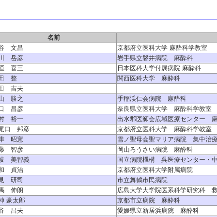
名前
谷 文昌
京都府立医科大学 麻酔科学教室
川 岳彦
岩手県立磐井病院 麻酔科
垣 喜三
日本医科大学付属病院 麻酔科
田 整
関西医科大学 麻酔科
田 吉夫
山 勝之
手稲渓仁会病院 麻酔科
口 昌彦
奈良県立医科大学 麻酔科学教室
村 裕一
出水郡医師会広域医療センター 
尾口 邦彦
京都府立医科大学 麻酔科学教室
津 昭憲
雪ノ聖母会聖マリア病院 集中治
藤 智彦
岡山ろうさい病院 麻酔科
岐 美智義
国立病院機構 呉医療センター・
和 貞治
京都府立医科大学附属病院
見 研司
市立舞鶴市民病院
馬 伸朗
広島大学大学院医系科学研究科 
神 豪太郎
京都市立病院 麻酔科
谷 昌夫
愛媛県立新居浜病院 麻酔科