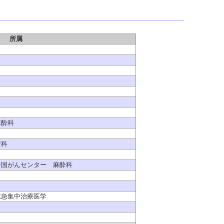
所属
麻酔科
療科
中国がんセンター 麻酔科
救急集中治療医学