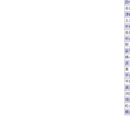
田
谷
津
土
中
長
中
野
萩
橋
原
東
平
平
廣
渕
増
松
横