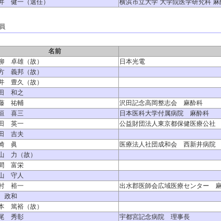
井 健一（選任）
横浜市立大学 大学院医学研究科 麻
員
名前
柳 卓雄（故）
日本光電
方 義邦（故）
井 豊久（故）
田 和之
藤 祐輔
沢田記念高岡整志会 麻酔科
垣 喜三
日本医科大学付属病院 麻酔科
田 英一
公益財団法人東京都保健医療公社
田 吉夫
崎 眞
医療法人社団成和会 西新井病院
山 力（故）
間 富栄
山 守人
村 裕一
出水郡医師会広域医療センター 
 政和
本 篤裕（故）
尾 秀彰
宇都宮記念病院 理事長