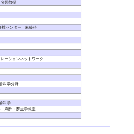
 名誉教授
脊椎センター 麻酔科
ボレーションネットワーク
麻酔科学分野
酔科学
科 麻酔・蘇生学教室