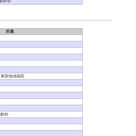
酔科学
所属
 東部地域病院
麻酔科